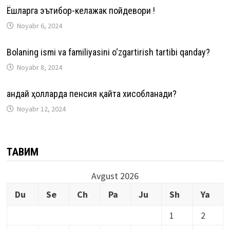
Ёшларга эътибор-келажак пойдевори !
Noyabr 6, 2024
Bolaning ismi va familiyasini o‘zgartirish tartibi qanday?
Noyabr 8, 2024
Қандай ҳолларда пенсия қайта хисобланади?
Noyabr 12, 2024
ТАҚВИМ
Avgust 2026
Du
Se
Ch
Pa
Ju
Sh
Ya
1
2