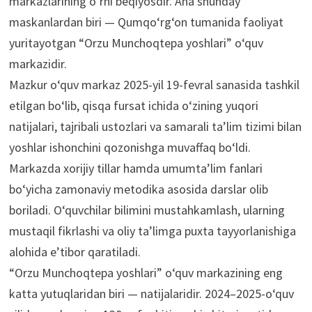
markazlarining o‘rni beqiyosdir. Ana shunday
maskanlardan biri — Qumqo‘rg‘on tumanida faoliyat
yuritayotgan “Orzu Munchoqtepa yoshlari” o‘quv
markazidir.
Mazkur o‘quv markaz 2025-yil 19-fevral sanasida tashkil
etilgan bo‘lib, qisqa fursat ichida o‘zining yuqori
natijalari, tajribali ustozlari va samarali ta’lim tizimi bilan
yoshlar ishonchini qozonishga muvaffaq bo‘ldi.
Markazda xorijiy tillar hamda umumta’lim fanlari
bo‘yicha zamonaviy metodika asosida darslar olib
boriladi. O‘quvchilar bilimini mustahkamlash, ularning
mustaqil fikrlashi va oliy ta’limga puxta tayyorlanishiga
alohida e’tibor qaratiladi.
“Orzu Munchoqtepa yoshlari” o‘quv markazining eng
katta yutuqlaridan biri — natijalaridir. 2024–2025-o‘quv