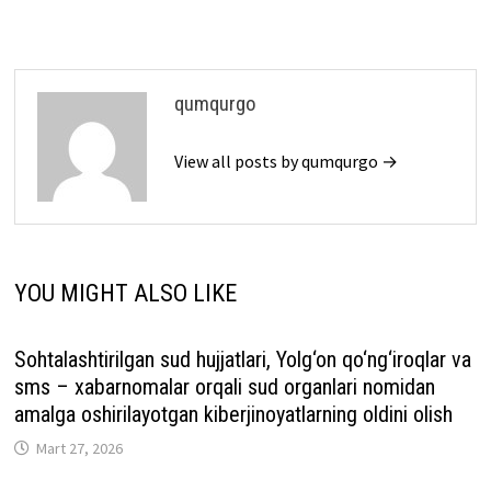
qumqurgo
View all posts by qumqurgo →
YOU MIGHT ALSO LIKE
Sohtalashtirilgan sud hujjatlari, Yolg‘on qo‘ng‘iroqlar va
sms – xabarnomalar orqali sud organlari nomidan
amalga oshirilayotgan kiberjinoyatlarning oldini olish
Mart 27, 2026