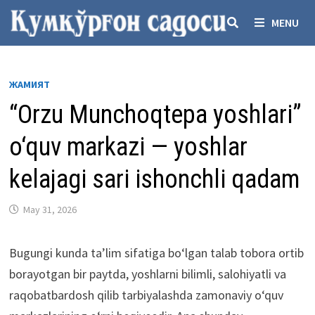
Skip
MENU
to
content
ЖАМИЯТ
“Orzu Munchoqtepa yoshlari”
o‘quv markazi — yoshlar
kelajagi sari ishonchli qadam
May 31, 2026
Bugungi kunda ta’lim sifatiga bo‘lgan talab tobora ortib
borayotgan bir paytda, yoshlarni bilimli, salohiyatli va
raqobatbardosh qilib tarbiyalashda zamonaviy o‘quv