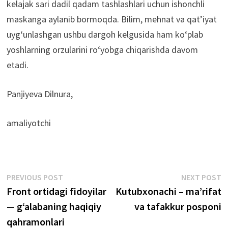
kelajak sari dadil qadam tashlashlari uchun ishonchli
maskanga aylanib bormoqda. Bilim, mehnat va qat’iyat
uyg‘unlashgan ushbu dargoh kelgusida ham ko‘plab
yoshlarning orzularini ro‘yobga chiqarishda davom
etadi.
Panjiyeva Dilnura,
amaliyotchi
Post
Previous
N
PREVIOUS POST
NEXT POST
post:
p
Front ortidagi fidoyilar
Kutubxonachi – maʼrifat
menyusi
— g‘alabaning haqiqiy
va tafakkur posponi
qahramonlari