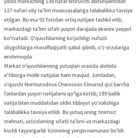
yilida markazning 138 nafar bitiruvchi abituriyentidan
127 nafari oliy ta’lim muassasalariga talabalikka tavsiya
etilgan. Bu esa 92 foizdan ortiq natijani tashkil etib,
markazdagi ta’lim sifati yuqori darajada ekanini yaqqol
ko‘rsatadi. O‘quvchilarning ko‘pchiligi nufuzli
oliygohlarga muvaffaqiyatli qabul qilinib, o‘z orzulariga
erishmoqda.
Markaz o‘quvchilarining yutuqlari orasida alohida
e’tiborga molik natijalar ham mavjud. Jumladan,
o‘quvchi Normurodova Charosxon Elmurod qizi barcha
fanlardan yuqori natijalarni qo‘lga kiritib, 189 ballik
natija bilan muddatidan oldin tibbiyot yo‘nalishiga
talabalikka tavsiya etildi. Bu yutuq uning tinimsiz
mehnati, ustozlarning sifatli ta’limi va markazdagi
kuchli tayyorgarlik tizimining yorqin namunasi bo‘ldi.