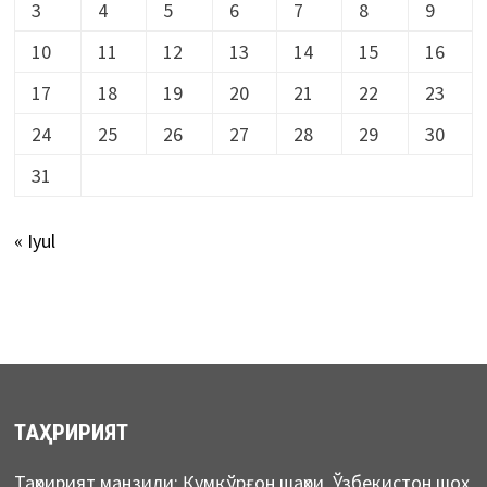
3
4
5
6
7
8
9
10
11
12
13
14
15
16
17
18
19
20
21
22
23
24
25
26
27
28
29
30
31
« Iyul
ТАҲРИРИЯТ
Таҳририят манзили: Қумқўрғон шаҳри, Ўзбекистон шоҳ