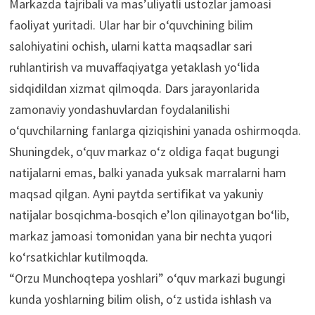
Markazda tajribali va mas’uliyatli ustozlar jamoasi
faoliyat yuritadi. Ular har bir o‘quvchining bilim
salohiyatini ochish, ularni katta maqsadlar sari
ruhlantirish va muvaffaqiyatga yetaklash yo‘lida
sidqidildan xizmat qilmoqda. Dars jarayonlarida
zamonaviy yondashuvlardan foydalanilishi
o‘quvchilarning fanlarga qiziqishini yanada oshirmoqda.
Shuningdek, o‘quv markaz o‘z oldiga faqat bugungi
natijalarni emas, balki yanada yuksak marralarni ham
maqsad qilgan. Ayni paytda sertifikat va yakuniy
natijalar bosqichma-bosqich e’lon qilinayotgan bo‘lib,
markaz jamoasi tomonidan yana bir nechta yuqori
ko‘rsatkichlar kutilmoqda.
“Orzu Munchoqtepa yoshlari” o‘quv markazi bugungi
kunda yoshlarning bilim olish, o‘z ustida ishlash va