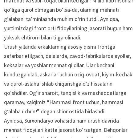
matonat va sabr-toqat bilan kechgan. Millionlab insonlar
qo‘liga qurol olmagan bo‘lsa-da, ularning mehnati
g‘alabani ta’minlashda muhim o‘rin tutdi. Ayniqsa,
yurtimizdagi front orti fidoyilarining jasorati bugun ham
yuksak ehtirom bilan tilga olinadi.
Urush yillarida erkaklarning asosiy qismi frontga
safarbar etilgach, dalalarda, zavod-fabrikalarda ayollar,
keksalar va yoshlar mehnat qildilar. Ular kechani
kunduzga ulab, askarlar uchun oziq-ovqat, kiyim-kechak
va qurol-aslaha ishlab chiqarishga o‘z hissalarini
qo‘shdilar. Og‘ir sharoit, tanqislik va mashaqqatlarga
qaramay, xalqimiz “Hammasi front uchun, hammasi
g‘alaba uchun!” degan shior ostida birlashdi.
Ayniqsa, Surxondaryo vohasida ham urush davrida
mehnat fidoyilari katta jasorat ko‘rsatgan. Dehqonlar