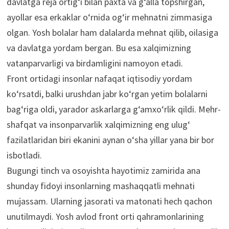
davlatga reja ortig‘i bilan paxta va g‘alla topshirgan,
ayollar esa erkaklar o‘rnida og‘ir mehnatni zimmasiga
olgan. Yosh bolalar ham dalalarda mehnat qilib, oilasiga
va davlatga yordam bergan. Bu esa xalqimizning
vatanparvarligi va birdamligini namoyon etadi.
Front ortidagi insonlar nafaqat iqtisodiy yordam
ko‘rsatdi, balki urushdan jabr ko‘rgan yetim bolalarni
bag‘riga oldi, yarador askarlarga g‘amxo‘rlik qildi. Mehr-
shafqat va insonparvarlik xalqimizning eng ulug‘
fazilatlaridan biri ekanini aynan o‘sha yillar yana bir bor
isbotladi.
Bugungi tinch va osoyishta hayotimiz zamirida ana
shunday fidoyi insonlarning mashaqqatli mehnati
mujassam. Ularning jasorati va matonati hech qachon
unutilmaydi. Yosh avlod front orti qahramonlarining