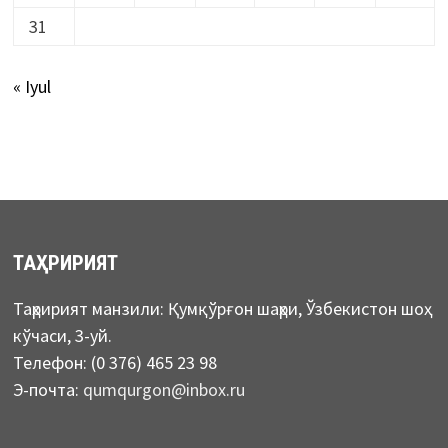
31
« Iyul
ТАҲРИРИЯТ
Таҳририят манзили: Қумқўрғон шаҳри, Ўзбекистон шоҳ
кўчаси, 3-уй.
Телефон: (0 376) 465 23 98
Э-почта:
qumqurgon@inbox.ru