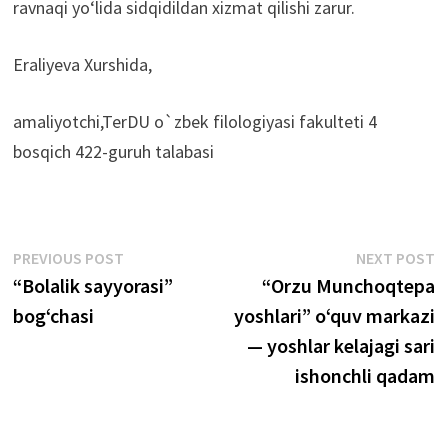
ravnaqi yo‘lida sidqidildan xizmat qilishi zarur.
Eraliyeva Xurshida,
amaliyotchi,TerDU o`zbek filologiyasi fakulteti 4
bosqich 422-guruh talabasi
Post
Previous
N
PREVIOUS POST
NEXT POST
post:
p
“Bolalik sayyorasi”
“Orzu Munchoqtepa
menyusi
bog‘chasi
yoshlari” o‘quv markazi
— yoshlar kelajagi sari
ishonchli qadam