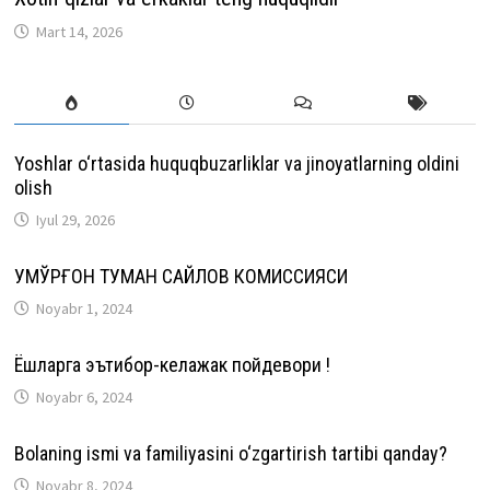
Mart 14, 2026
Yoshlar o‘rtasida huquqbuzarliklar va jinoyatlarning oldini
olish
Iyul 29, 2026
ҚУМҚЎРҒОН ТУМАН САЙЛОВ КОМИССИЯСИ
Noyabr 1, 2024
Ёшларга эътибор-келажак пойдевори !
Noyabr 6, 2024
Bolaning ismi va familiyasini o‘zgartirish tartibi qanday?
Noyabr 8, 2024