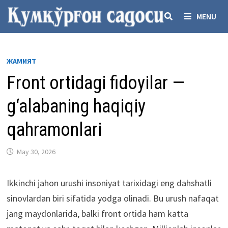
Skip
MENU
to
content
ЖАМИЯТ
Front ortidagi fidoyilar —
g‘alabaning haqiqiy
qahramonlari
May 30, 2026
Ikkinchi jahon urushi insoniyat tarixidagi eng dahshatli
sinovlardan biri sifatida yodga olinadi. Bu urush nafaqat
jang maydonlarida, balki front ortida ham katta