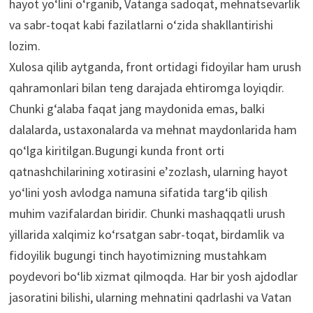
hayot yo‘lini o‘rganib, Vatanga sadoqat, mehnatsevarlik
va sabr-toqat kabi fazilatlarni o‘zida shakllantirishi
lozim.
Xulosa qilib aytganda, front ortidagi fidoyilar ham urush
qahramonlari bilan teng darajada ehtiromga loyiqdir.
Chunki g‘alaba faqat jang maydonida emas, balki
dalalarda, ustaxonalarda va mehnat maydonlarida ham
qo‘lga kiritilgan.Bugungi kunda front orti
qatnashchilarining xotirasini e’zozlash, ularning hayot
yo‘lini yosh avlodga namuna sifatida targ‘ib qilish
muhim vazifalardan biridir. Chunki mashaqqatli urush
yillarida xalqimiz ko‘rsatgan sabr-toqat, birdamlik va
fidoyilik bugungi tinch hayotimizning mustahkam
poydevori bo‘lib xizmat qilmoqda. Har bir yosh ajdodlar
jasoratini bilishi, ularning mehnatini qadrlashi va Vatan