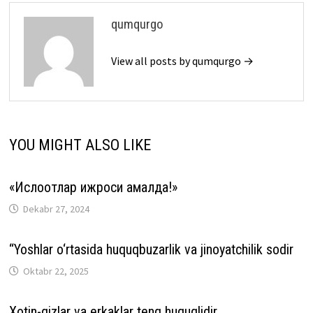
qumqurgo
View all posts by qumqurgo →
YOU MIGHT ALSO LIKE
«Ислоҳотлар ижроси амалда!»
Dekabr 27, 2024
“Yoshlar o‘rtasida huquqbuzarlik va jinoyatchilik sodir
Oktabr 22, 2025
Xotin-qizlar va erkaklar teng huquqlidir