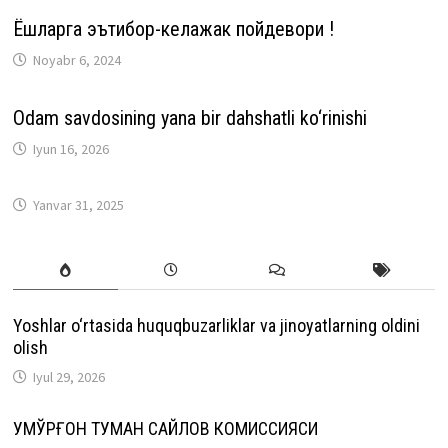
Ёшларга эътибор-келажак пойдевори !
Noyabr 6, 2024
Odam savdosining yana bir dahshatli ko‘rinishi
Iyun 16, 2026
Yanvar 31, 2025
Yoshlar o‘rtasida huquqbuzarliklar va jinoyatlarning oldini
olish
Iyul 29, 2026
ҚУМҚЎРҒОН ТУМАН САЙЛОВ КОМИССИЯСИ