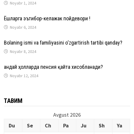
Noyabr 1, 2024
Ёшларга эътибор-келажак пойдевори !
Noyabr 6, 2024
Bolaning ismi va familiyasini o‘zgartirish tartibi qanday?
Noyabr 8, 2024
Қандай ҳолларда пенсия қайта хисобланади?
Noyabr 12, 2024
ТАҚВИМ
Avgust 2026
Du
Se
Ch
Pa
Ju
Sh
Ya