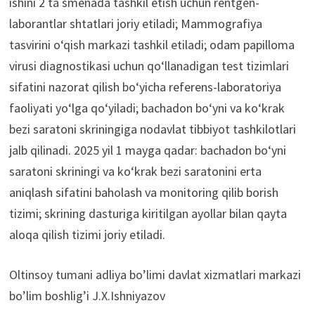
ishini 2 ta smenada tashkil etish uchun rentgen-
laborantlar shtatlari joriy etiladi; Mammografiya
tasvirini o‘qish markazi tashkil etiladi; odam papilloma
virusi diagnostikasi uchun qo‘llanadigan test tizimlari
sifatini nazorat qilish bo‘yicha referens-laboratoriya
faoliyati yo‘lga qo‘yiladi; bachadon bo‘yni va ko‘krak
bezi saratoni skriningiga nodavlat tibbiyot tashkilotlari
jalb qilinadi. 2025 yil 1 mayga qadar: bachadon bo‘yni
saratoni skriningi va ko‘krak bezi saratonini erta
aniqlash sifatini baholash va monitoring qilib borish
tizimi; skrining dasturiga kiritilgan ayollar bilan qayta
aloqa qilish tizimi joriy etiladi.
Oltinsoy tumani adliya bo’limi davlat xizmatlari markazi
bo’lim boshlig’i J.X.Ishniyazov