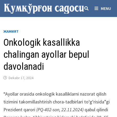
Skip
MENU
to
content
ЖАМИЯТ
Onkologik kasallikka
chalingan ayollar bepul
davolanadi
Dekabr 17, 2024
“Ayollar orasida onkologik kasalliklarni nazorat qilish
tizimini takomillashtirish chora-tadbirlari to‘g‘risida”gi
Prezident qarori
(PQ-402-son, 22.11.2024)
qabul qilindi