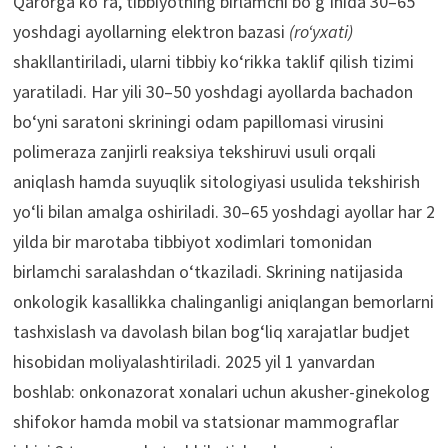
Qarorga ko‘ra, tibbiyotning birlamchi bo‘g‘inida 30–65
yoshdagi ayollarning elektron bazasi
(ro‘yxati)
shakllantiriladi, ularni tibbiy ko‘rikka taklif qilish tizimi
yaratiladi. Har yili 30–50 yoshdagi ayollarda bachadon
bo‘yni saratoni skriningi odam papillomasi virusini
polimeraza zanjirli reaksiya tekshiruvi usuli orqali
aniqlash hamda suyuqlik sitologiyasi usulida tekshirish
yo‘li bilan amalga oshiriladi. 30–65 yoshdagi ayollar har 2
yilda bir marotaba tibbiyot xodimlari tomonidan
birlamchi saralashdan o‘tkaziladi. Skrining natijasida
onkologik kasallikka chalinganligi aniqlangan bemorlarni
tashxislash va davolash bilan bog‘liq xarajatlar budjet
hisobidan moliyalashtiriladi. 2025 yil 1 yanvardan
boshlab: onkonazorat xonalari uchun akusher-ginekolog
shifokor hamda mobil va statsionar mammograflar