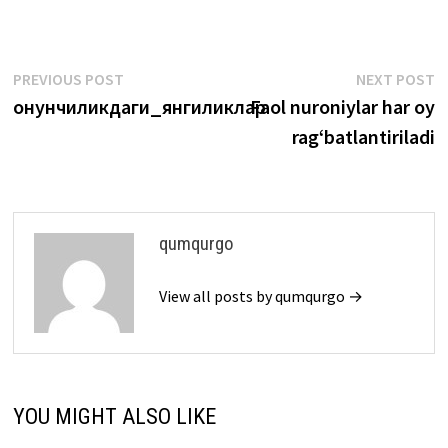
Post
Previous
N
PREVIOUS POST
NEXT POST
post:
p
Қонунчиликдаги_янгиликлар
Faol nuroniylar har oy
menyusi
rag‘batlantiriladi
qumqurgo
View all posts by qumqurgo →
YOU MIGHT ALSO LIKE