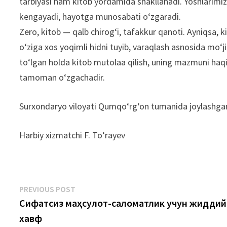
tarbiyasi ham kitob yordamida shakllanadi. Yoshlarimiz
kengayadi, hayotga munosabati oʻzgaradi.
Zero, kitob — qalb chirogʻi, tafakkur qanoti. Ayniqsa,
oʻziga xos yoqimli hidni tuyib, varaqlash asnosida moʻjiz
toʻlgan holda kitob mutolaa qilish, uning mazmuni haqi
tamoman oʻzgachadir.
Surxondaryo viloyati Qumqoʻrgʻon tumanida joylashgan h
Harbiy xizmatchi F. Toʻrayev
Post
Previous
PREVIOUS POST
post:
Сифатсиз маҳсулот-саломатлик учун жиддий
menyusi
хавф