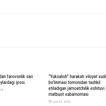
an farovonlik sari
“Yuksalish” harakati viloyat xud
ylardagi ijrosi.
bo’linmasi tomonidan tashkil
etiladigan jamoatchilik eshituvi
024
matbuot xabarnomasi
Iyul 21, 2025