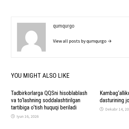
qumqurgo
View all posts by qumqurgo →
YOU MIGHT ALSO LIKE
Tadbirkorlarga QQSni hisoblablash
Kambag‘allikd
va to‘lashning soddalashtirilgan
dasturining jo
tartibiga o‘tish huquqi beriladi
Dekabr 14, 2
Iyun 16, 2026