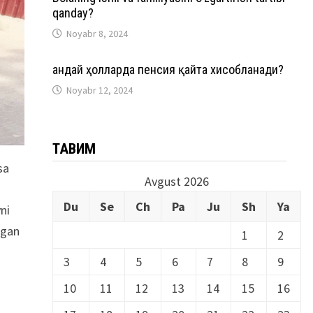
qanday?
Noyabr 8, 2024
Қандай ҳолларда пенсия қайта хисобланади?
Noyabr 12, 2024
ТАҚВИМ
sa
Avgust 2026
Du
Se
Ch
Pa
Ju
Sh
Ya
ni
lgan
1
2
h
3
4
5
6
7
8
9
10
11
12
13
14
15
16