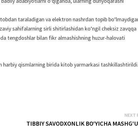
 badiiy adabiyotlarni oʻqiganda, ularning dunyoqarashi
 kitobdan taraladigan va elektron nashrdan topib boʻlmaydiga
aviy sahifalarning sirli shitirlashidan koʻngil cheksiz zavqqa
da tengdoshlar bilan fikr almashishning huzur-halovati
arbiy qismlarning birida kitob yarmarkasi tashkillashtirildi
NEXT 
TIBBIY SAVODXONLIK BOʻYICHA MASHGʻ