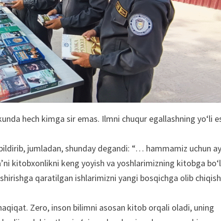
kunda hech kimga sir emas. Ilmni chuqur egallashning yoʻli e
 bildirib, jumladan, shunday degandi: “… hammamiz uchun ay
i kitobxonlikni keng yoyish va yoshlarimizning kitobga boʻ
hirishga qaratilgan ishlarimizni yangi bosqichga olib chiqis
aqiqat. Zero, inson bilimni asosan kitob orqali oladi, uning