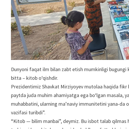
Dunyoni faqat ilm bilan zabt etish mumkinligi bugungi 
bitta – kitob oʻqishdir.
Prezidentimiz Shavkat Mirziyoyev mutolaa haqida fikr
paytda juda muhim ahamiyatga ega boʻlgan masala, yaʼn
muhabbatini, ularning maʼnaviy immunitetini yana-da os
vazifasi turibdi”.
“Kitob — bilim manbai”, deymiz. Bu isbot talab qilmas h