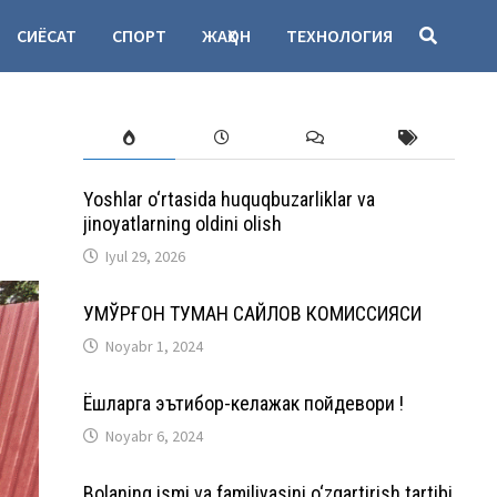
СИЁСАТ
СПОРТ
ЖАҲОН
ТЕХНОЛОГИЯ
Yoshlar o‘rtasida huquqbuzarliklar va
jinoyatlarning oldini olish
Iyul 29, 2026
ҚУМҚЎРҒОН ТУМАН САЙЛОВ КОМИССИЯСИ
Noyabr 1, 2024
Ёшларга эътибор-келажак пойдевори !
Noyabr 6, 2024
Bolaning ismi va familiyasini o‘zgartirish tartibi