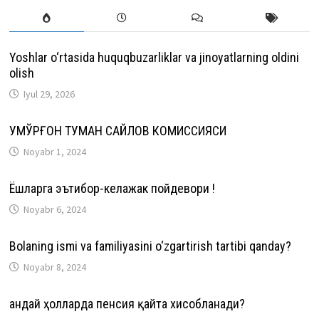
Yoshlar o‘rtasida huquqbuzarliklar va jinoyatlarning oldini
olish
Iyul 29, 2026
ҚУМҚЎРҒОН ТУМАН САЙЛОВ КОМИССИЯСИ
Noyabr 1, 2024
Ёшларга эътибор-келажак пойдевори !
Noyabr 6, 2024
Bolaning ismi va familiyasini o‘zgartirish tartibi qanday?
Noyabr 8, 2024
Қандай ҳолларда пенсия қайта хисобланади?