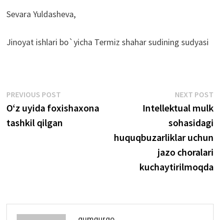
Sevara Yuldasheva,
Jinoyat ishlari bo`yicha Termiz shahar sudining sudyasi
Post
Previous
N
PREVIOUS POST
NEXT POST
post:
p
O‘z uyida foxishaxona
Intellektual mulk
menyusi
tashkil qilgan
sohasidagi
huquqbuzarliklar uchun
jazo choralari
kuchaytirilmoqda
qumqurgo