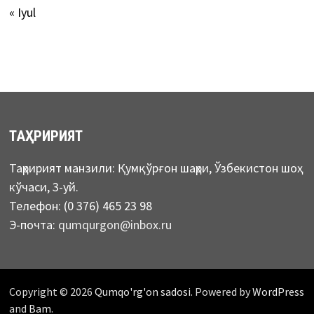
« Iyul
ТАҲРИРИЯТ
Таҳририят манзили: Қумқўрғон шаҳри, Ўзбекистон шоҳ
кўчаси, 3-уй.
Телефон: (0 376) 465 23 98
Э-почта:
qumqurgon@inbox.ru
Copyright © 2026
Qumqo'rg'on sadosi
. Powered by
WordPress
and
Bam
.