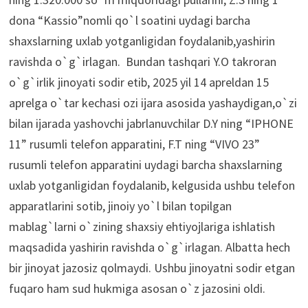
dona “Kassio”nomli qo`l soatini uydagi barcha
shaxslarning uxlab yotganligidan foydalanib,yashirin
ravishda o`g`irlagan. Bundan tashqari Y.O takroran
o`g`irlik jinoyati sodir etib, 2025 yil 14 apreldan 15
aprelga o`tar kechasi ozi ijara asosida yashaydigan,o`zi
bilan ijarada yashovchi jabrlanuvchilar D.Y ning “IPHONE
11” rusumli telefon apparatini, F.T ning “VIVO 23”
rusumli telefon apparatini uydagi barcha shaxslarning
uxlab yotganligidan foydalanib, kelgusida ushbu telefon
apparatlarini sotib, jinoiy yo`l bilan topilgan
mablag`larni o`zining shaxsiy ehtiyojlariga ishlatish
maqsadida yashirin ravishda o`g`irlagan. Albatta hech
bir jinoyat jazosiz qolmaydi. Ushbu jinoyatni sodir etgan
fuqaro ham sud hukmiga asosan o`z jazosini oldi.