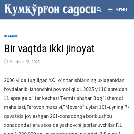
Skip
MENU
to
content
ЖАМИЯТ
Bir vaqtda ikki jinoyat
Sentabr 25, 2025
2006 yilda tug‘ilgan Y.O o‘z tanishlarining uxlaganidan
foydalanib ishonchini poymol qildi. 2025 yil 10 apreldan
11 aprelga o`tar kechasi Termiz shahar Bog`ishamol
mahallasi,Farovon massivi,”Movaro” uylari 191-uyning 7-
qavatida joylashgan 261-xonadonga borib,ushbu
xonadonda ijara asosida yashovchi jabrlanuvchilar F.L
ning 1.320.000 so`m miqdoridagi pullarini, Z.S ning 1