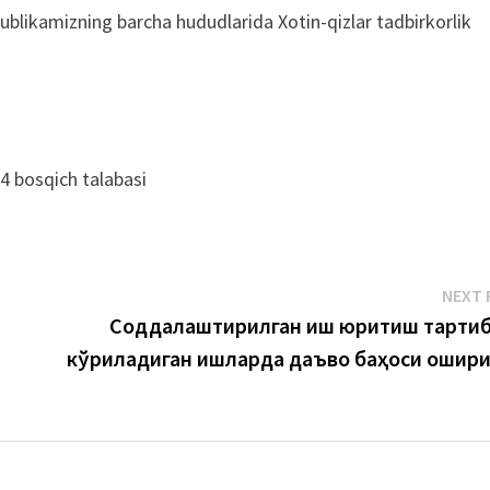
ublikamizning barcha hududlarida Xotin-qizlar tadbirkorlik
 4 bosqich talabasi
NEXT 
Соддалаштирилган иш юритиш тарти
кўриладиган ишларда даъво баҳоси ошир