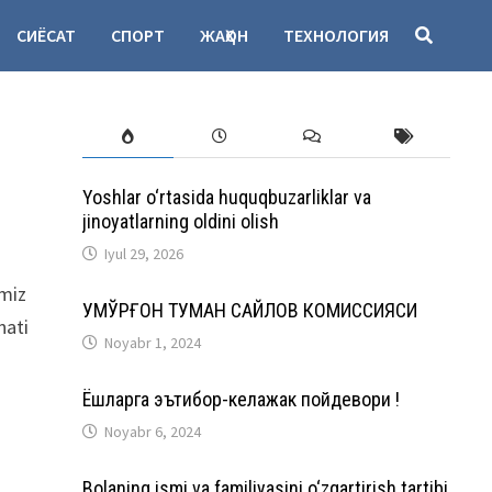
СИЁСАТ
СПОРТ
ЖАҲОН
ТЕХНОЛОГИЯ
Yoshlar o‘rtasida huquqbuzarliklar va
jinoyatlarning oldini olish
Iyul 29, 2026
imiz
ҚУМҚЎРҒОН ТУМАН САЙЛОВ КОМИССИЯСИ
nati
Noyabr 1, 2024
Ёшларга эътибор-келажак пойдевори !
Noyabr 6, 2024
Bolaning ismi va familiyasini o‘zgartirish tartibi