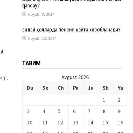
qanday?
Noyabr 8, 2024
Қандай ҳолларда пенсия қайта хисобланади?
Noyabr 12, 2024
ul
ТАҚВИМ
Avgust 2026
aqi,
Du
Se
Ch
Pa
Ju
Sh
Ya
1
2
3
4
5
6
7
8
9
10
11
12
13
14
15
16