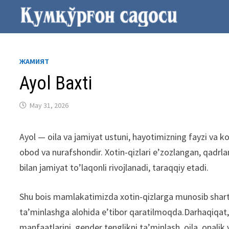
Skip
to
content
ЖАМИЯТ
Ayol Baxti
May 31, 2026
Ayol — oila va jamiyat ustuni, hayotimizning fayzi va k
obod va nurafshondir. Xotin-qizlari e’zozlangan, qadrl
bilan jamiyat to’laqonli rivojlanadi, taraqqiy etadi.
Shu bois mamlakatimizda xotin-qizlarga munosib shart-sh
ta’minlashga alohida e’tibor qaratilmoqda.Darhaqiqat,
manfaatlarini, gender tenglikni ta’minlash, oila, onalik v