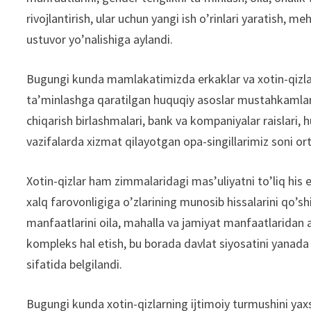
rivojlantirish, ular uchun yangi ish o’rinlari yaratish, 
ustuvor yo’nalishiga aylandi.
Bugungi kunda mamlakatimizda erkaklar va xotin-qizlar
ta’minlashga qaratilgan huquqiy asoslar mustahkamlandi
chiqarish birlashmalari, bank va kompaniyalar raislari, 
vazifalarda xizmat qilayotgan opa-singillarimiz soni o
Xotin-qizlar ham zimmalaridagi mas’uliyatni to’liq his e
xalq farovonligiga o’zlarining munosib hissalarini qo’
manfaatlarini oila, mahalla va jamiyat manfaatlaridan 
kompleks hal etish, bu borada davlat siyosatini yanada 
sifatida belgilandi.
Bugungi kunda xotin-qizlarning ijtimoiy turmushini yax