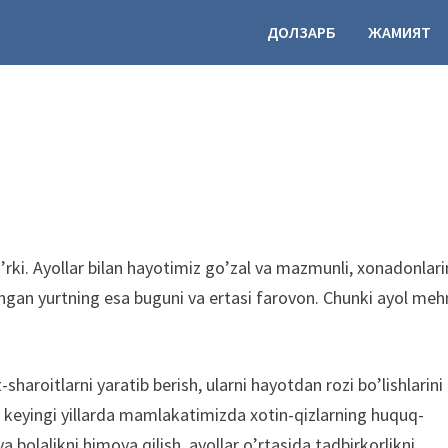
ДОЛЗАРБ
ЖАМИЯТ
o’rki. Ayollar bilan hayotimiz go’zal va mazmunli, xonadonlar
angan yurtning esa buguni va ertasi farovon. Chunki ayol meh
aroitlarni yaratib berish, ularni hayotdan rozi bo’lishlarini
 keyingi yillarda mamlakatimizda xotin-qizlarning huquq-
a bolalikni himoya qilish, ayollar o’rtasida tadbirkorlikni