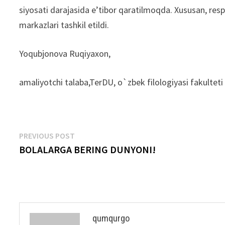
siyosati darajasida e’tibor qaratilmoqda. Xususan, resp
markazlari tashkil etildi.
Yoqubjonova Ruqiyaxon,
amaliyotchi talaba,TerDU, o`zbek filologiyasi fakulteti
Post
Previous
PREVIOUS POST
post:
BOLALARGA BERING DUNYONI!
menyusi
qumqurgo