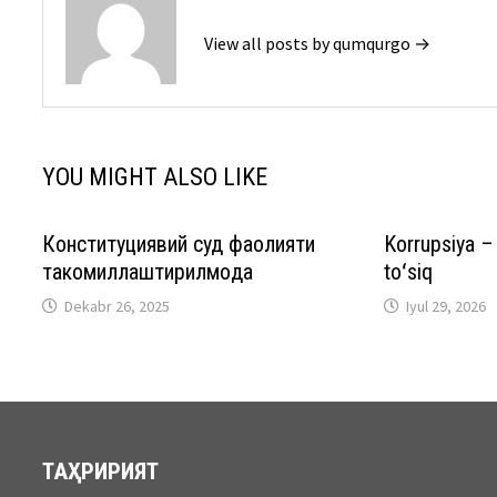
View all posts by qumqurgo →
YOU MIGHT ALSO LIKE
Конституциявий суд фаолияти
Korrupsiya – 
такомиллаштирилмоқда
toʻsiq
Dekabr 26, 2025
Iyul 29, 2026
ТАҲРИРИЯТ