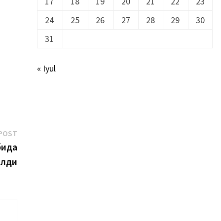
17
18
19
20
21
22
23
24
25
26
27
28
29
30
31
« Iyul
Next
POST
post:
бида
илди