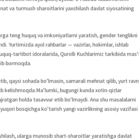
mehnat va turmush sharoitlarini yaxshilash davlat siyosatining
ga teng huquq va imkoniyatlarni yaratish, gender tenglikni
. Yurtimizda ayol rahbarlar — vazirlar, hokimlar, ishlab
huquq-tartibot idoralarida, Qurolli Kuchlarimiz tarkibida mas’
rtib bormoqda.
tib, qaysi sohada bo’lmasin, samarali mehnat qilib, yurt ravn
shib kelishmoqda.Ma’lumki, bugungi kunda xotin-qizlar
ajratgan holda tasavvur etib bo’lmaydi. Ana shu masalalarni
yuqori bosqichga ko’tarish yangi vazirlikning asosiy vazifasi
shilash, ularga munosib shart-sharoitlar yaratishga davlat