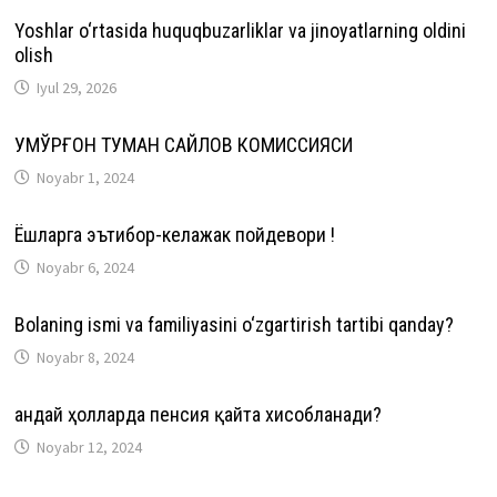
Yoshlar o‘rtasida huquqbuzarliklar va jinoyatlarning oldini
olish
Iyul 29, 2026
ҚУМҚЎРҒОН ТУМАН САЙЛОВ КОМИССИЯСИ
Noyabr 1, 2024
Ёшларга эътибор-келажак пойдевори !
Noyabr 6, 2024
Bolaning ismi va familiyasini o‘zgartirish tartibi qanday?
Noyabr 8, 2024
Қандай ҳолларда пенсия қайта хисобланади?
Noyabr 12, 2024