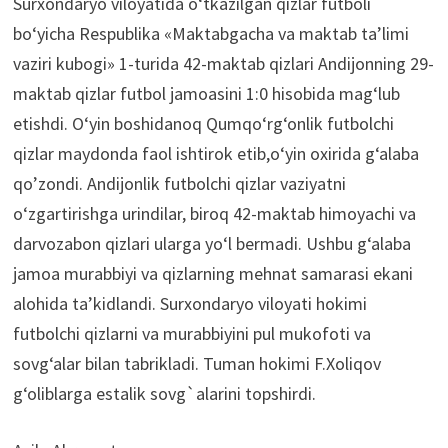
Surxondaryo viloyatida o‘tkazilgan qizlar futboli
bo‘yicha Respublika «Maktabgacha va maktab taʼlimi
vaziri kubogi» 1-turida 42-maktab qizlari Andijonning 29-
maktab qizlar futbol jamoasini 1:0 hisobida mag‘lub
etishdi. O‘yin boshidanoq Qumqo‘rg‘onlik futbolchi
qizlar maydonda faol ishtirok etib,o‘yin oxirida g‘alaba
qoʼzondi. Andijonlik futbolchi qizlar vaziyatni
o‘zgartirishga urindilar, biroq 42-maktab himoyachi va
darvozabon qizlari ularga yo‘l bermadi. Ushbu g‘alaba
jamoa murabbiyi va qizlarning mehnat samarasi ekani
alohida taʼkidlandi. Surxondaryo viloyati hokimi
futbolchi qizlarni va murabbiyini pul mukofoti va
sovg‘alar bilan tabrikladi. Tuman hokimi F.Xoliqov
g‘oliblarga estalik sovg`alarini topshirdi.