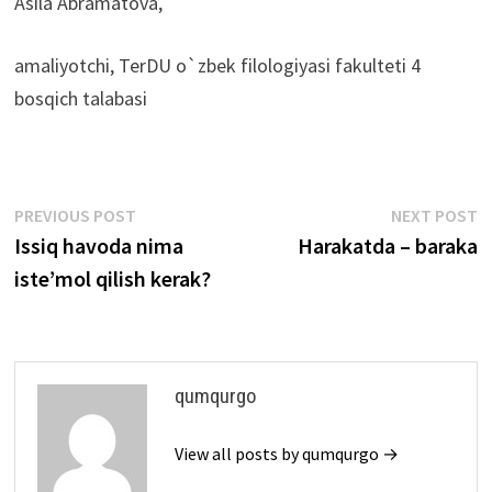
Asila Abramatova,
amaliyotchi, TerDU o`zbek filologiyasi fakulteti 4
bosqich talabasi
Post
Previous
N
PREVIOUS POST
NEXT POST
post:
p
Issiq havoda nima
Harakatda – baraka
menyusi
isteʼmol qilish kerak?
qumqurgo
View all posts by qumqurgo →