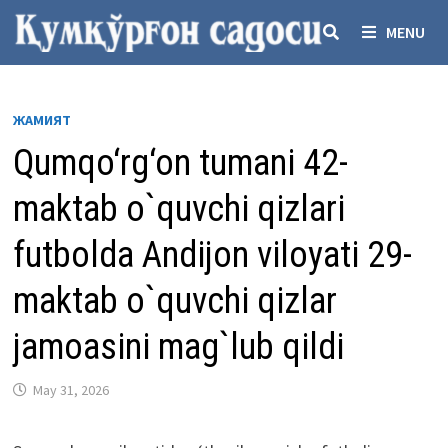
Skip
MENU
to
content
ЖАМИЯТ
Qumqo‘rg‘on tumani 42-
maktab o`quvchi qizlari
futbolda Andijon viloyati 29-
maktab o`quvchi qizlar
jamoasini mag`lub qildi
May 31, 2026