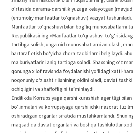
o‘rtasida qarama-qarshilik yuzaga kelayotgan (mavjud
(ehtimoliy manfaatlar to‘qnashuvi) vaziyat tushuniladi.
Manfaatlar to‘qnashuvi bilan bog‘liq munosabatlarni ta
Respublikasining «Manfaatlar to‘qnashuvi to‘g‘risida»g
tartibga solish, unga oid munosabatlarni aniqlash, man
bartaraf etish bo‘yicha chora-tadbirlarni belgilaydi. S
majburiyatlarini aniq tartibga soladi. Shaxsning o‘z 
qonunga xilof ravishda foydalanishi yo‘lidagi xatti-hara
noqonuniy o‘zlashtirilishining oldini oladi, davlat tash
ochiqligini va shaffofligini ta’minlaydi.
Endilikda Korrupsiyaga qarshi kurashish agentligi bilan 
bo‘linmalari va korrupsiyaga qarshi ichki nazorat tuzil
oshiradigan organlar sifatida mustahkamlandi. Shuning
maqsadida davlat organlari va boshqa tashkilotlar xod