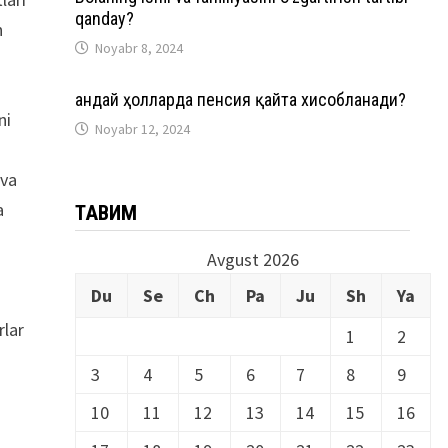
qanday?
n
Noyabr 8, 2024
Қандай ҳолларда пенсия қайта хисобланади?
ni
Noyabr 12, 2024
 va
a
ТАҚВИМ
Avgust 2026
Du
Se
Ch
Pa
Ju
Sh
Ya
rlar
1
2
3
4
5
6
7
8
9
10
11
12
13
14
15
16