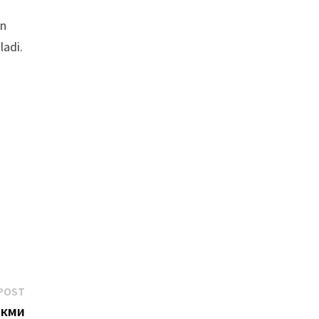
an
ladi.
Next
POST
post:
икми