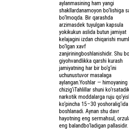
aylanmasining ham yangi
shakllardanamoyon bo‘lishiga 
bo‘lmoqda. Bir qarashda
arzimasdek tuyulgan kapsula
yokikukun aslida butun jamiyat
kelajagini izdan chiqarishi mum
bo‘lgan xavf
zanjiriningboshlanishidir. Shu b
giyohvandlikka qarshi kurash
jamiyatning har bir bo‘g‘ini
uchunustuvor masalaga
aylangan.Yoshlar — himoyaning
chizig‘iTahlillar shuni ko‘rsatadik
narkotik moddalarga ruju qo‘yis
ko‘pincha 15–30 yoshoralig‘ida
boshlanadi. Aynan shu davr
hayotning eng sermahsul, orzul
eng balandbo‘ladigan pallasidir.