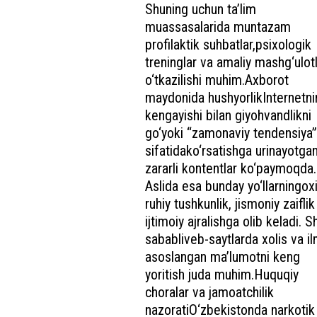
Shuning uchun ta’lim
muassasalarida muntazam
profilaktik suhbatlar,psixologik
treninglar va amaliy mashg‘ulot
o‘tkazilishi muhim.Axborot
maydonida hushyorlikInternetn
kengayishi bilan giyohvandlikni
go‘yoki “zamonaviy tendensiya
sifatidako‘rsatishga urinayotga
zararli kontentlar ko‘paymoqda.
Aslida esa bunday yo‘llarningoxi
ruhiy tushkunlik, jismoniy zaiflik
ijtimoiy ajralishga olib keladi. S
sababliveb-saytlarda xolis va il
asoslangan ma’lumotni keng
yoritish juda muhim.Huquqiy
choralar va jamoatchilik
nazoratiO‘zbekistonda narkotik