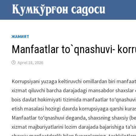
Skip
to
content
ЖАМИЯТ
Manfaatlar to`qnashuvi- korr
Aprel 18, 2026
Korrupsiyani yuzaga keltiruvchi omillardan biri manfaat
xizmat qiluvchi barcha darajadagi mansabdor shaxslar 
bois davlat hokimiyati tizimida manfaatlar to‘qnashuvi
etish masalasi hozirgi davrda korrupsiyaga qarshi kuras
Manfaatlar to‘qnashuvi deganda, shaxsning shaxsiy (bev
xizmat majburiyatlarini lozim darajada bajarishiga ta’
shaxsiy manfaatdorlik bilan fuqarolarning, tashkilotlar