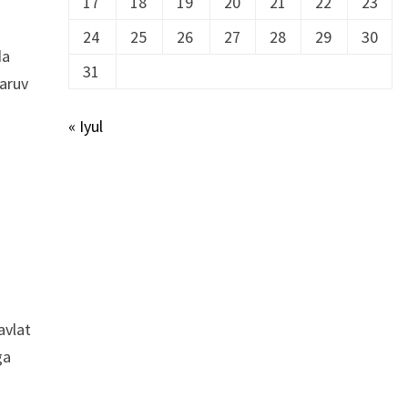
17
18
19
20
21
22
23
24
25
26
27
28
29
30
da
31
qaruv
« Iyul
avlat
ga