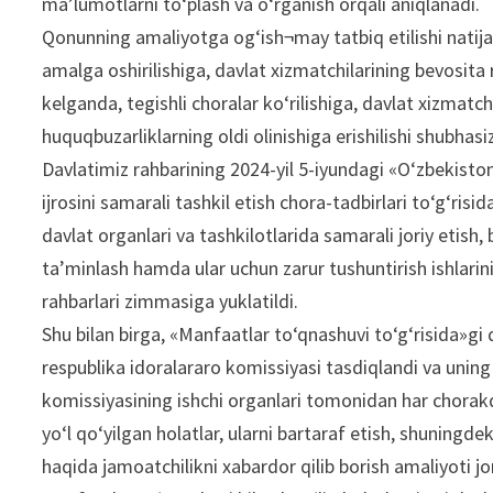
ma’lumotlarni to‘plash va o‘rganish orqali aniqlanadi.
Qonunning amaliyotga og‘ish¬may tatbiq etilishi natija
amalga oshirilishiga, davlat xizmatchilarining bevosit
kelganda, tegishli choralar ko‘rilishiga, davlat xizmat
huquqbuzarliklarning oldi olinishiga erishilishi shubhasi
Davlatimiz rahbarining 2024-yil 5-iyundagi «O‘zbekisto
ijrosini samarali tashkil etish chora-tadbirlari to‘g‘ris
davlat organlari va tashkilotlarida samarali joriy etis
ta’minlash hamda ular uchun zarur tushuntirish ishlarini 
rahbarlari zimmasiga yuklatildi.
Shu bilan birga, «Manfaatlar to‘qnashuvi to‘g‘risida»gi q
respublika idoralararo komissiyasi tasdiqlandi va uning a
komissiyasining ishchi organlari tomonidan har chorakd
yo‘l qo‘yilgan holatlar, ularni bartaraf etish, shuningde
haqida jamoatchilikni xabardor qilib borish amaliyoti jori