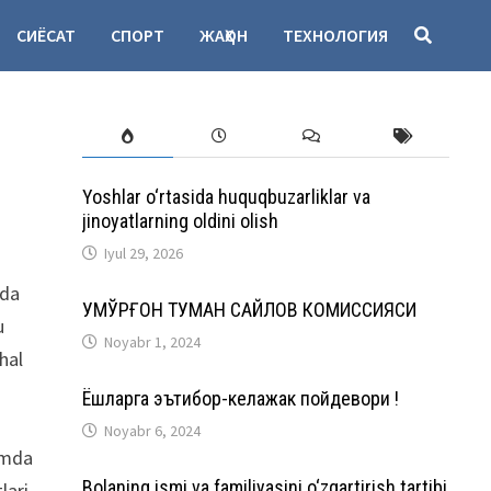
СИЁСАТ
СПОРТ
ЖАҲОН
ТЕХНОЛОГИЯ
Yoshlar o‘rtasida huquqbuzarliklar va
jinoyatlarning oldini olish
Iyul 29, 2026
ida
ҚУМҚЎРҒОН ТУМАН САЙЛОВ КОМИССИЯСИ
u
Noyabr 1, 2024
hal
Ёшларга эътибор-келажак пойдевори !
Noyabr 6, 2024
hamda
Bolaning ismi va familiyasini o‘zgartirish tartibi
lari