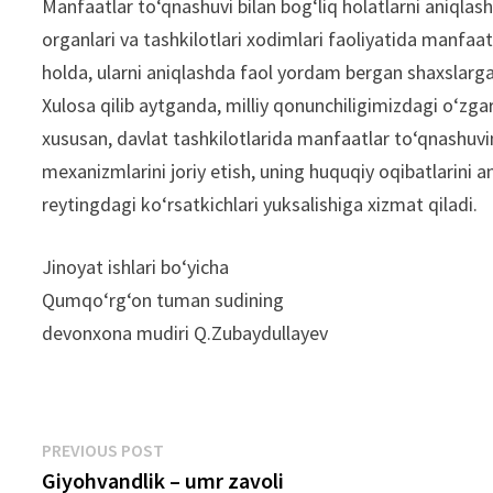
Manfaatlar to‘qnashuvi bilan bog‘liq holatlarni aniqlas
organlari va tashkilotlari xodimlari faoliyatida manfaatla
holda, ularni aniqlashda faol yordam bergan shaxslarga 
Xulosa qilib aytganda, milliy qonunchiligimizdagi o‘zga
xususan, davlat tashkilotlarida manfaatlar to‘qnashuvini
mexanizmlarini joriy etish, uning huquqiy oqibatlarini
reytingdagi ko‘rsatkichlari yuksalishiga xizmat qiladi.
Jinoyat ishlari bo‘yicha
Qumqo‘rg‘on tuman sudining
devonxona mudiri Q.Zubaydullayev
Post
Previous
PREVIOUS POST
post:
Giyohvandlik – umr zavoli