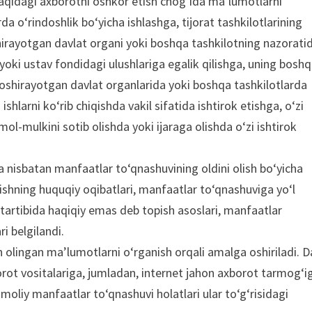
haqidagi axborotni oshkor etish chog‘ida ma’lumotlarni
da o‘rindoshlik bo‘yicha ishlashga, tijorat tashkilotlarining
shirayotgan davlat organi yoki boshqa tashkilotning nazorati
 yoki ustav fondidagi ulushlariga egalik qilishga, uning bosh
a oshirayotgan davlat organlarida yoki boshqa tashkilotlarda
shlarni ko‘rib chiqishda vakil sifatida ishtirok etishga, o‘zi
l-mulkini sotib olishda yoki ijaraga olishda o‘zi ishtirok
 nisbatan manfaatlar to‘qnashuvining oldini olish bo‘yicha
ishning huquqiy oqibatlari, manfaatlar to‘qnashuviga yo‘l
 tartibida haqiqiy emas deb topish asoslari, manfaatlar
i belgilandi.
 olingan ma’lumotlarni o‘rganish orqali amalga oshiriladi. D
ot vositalariga, jumladan, internet jahon axborot tarmog‘i
moliy manfaatlar to‘qnashuvi holatlari ular to‘g‘risidagi