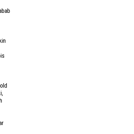
sabab
kin
ois
 old
i,
h
ar