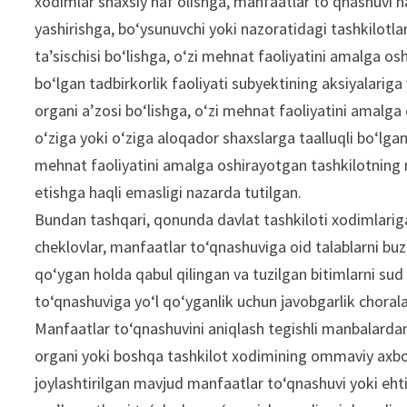
xodimlar shaxsiy naf olishga, manfaatlar to‘qnashuvi 
yashirishga, bo‘ysunuvchi yoki nazoratidagi tashkilotlar
ta’sischisi bo‘lishga, o‘zi mehnat faoliyatini amalga o
bo‘lgan tadbirkorlik faoliyati subyektining aksiyalariga
organi a’zosi bo‘lishga, o‘zi mehnat faoliyatini amalg
o‘ziga yoki o‘ziga aloqador shaxslarga taalluqli bo‘lgan i
mehnat faoliyatini amalga oshirayotgan tashkilotning mo
etishga haqli emasligi nazarda tutilgan.
Bundan tashqari, qonunda davlat tashkiloti xodimlariga
cheklovlar, manfaatlar to‘qnashuviga oid talablarni buz
qo‘ygan holda qabul qilingan va tuzilgan bitimlarni sud
to‘qnashuviga yo‘l qo‘yganlik uchun javobgarlik choralar
Manfaatlar to‘qnashuvini aniqlash tegishli manbalardan
organi yoki boshqa tashkilot xodimining ommaviy axbor
joylashtirilgan mavjud manfaatlar to‘qnashuvi yoki ehti