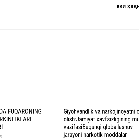
ёки ҳақ
DA FUQARONING
Giyohvandlik va narkojinoyatni o
RKINLIKLARI
olish:Jamiyat xavfsizligining m
I
vazifasiBugungi globallashuv
jarayoni narkotik moddalar
5