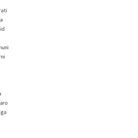
rati
ga
oid
nuni
rni
a
raro
iga