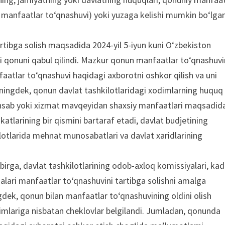
 manfaatlar to‘qnashuvi) yoki yuzaga kelishi mumkin bo‘lga
rtibga solish maqsadida 2024-yil 5-iyun kuni O‘zbekiston
i qonuni qabul qilindi. Mazkur qonun manfaatlar to‘qnashuvi
faatlar to‘qnashuvi haqidagi axborotni oshkor qilish va uni
huningdek, qonun davlat tashkilotlaridagi xodimlarning huquq
mansab yoki xizmat mavqeyidan shaxsiy manfaatlari maqsadid
katlarining bir qismini bartaraf etadi, davlat budjetining
kilotlarida mehnat munosabatlari va davlat xaridlarining
birga, davlat tashkilotlarining odob-axloq komissiyalari, kad
malari manfaatlar to‘qnashuvini tartibga solishni amalga
dek, qonun bilan manfaatlar to‘qnashuvining oldini olish
imlariga nisbatan cheklovlar belgilandi. Jumladan, qonunda