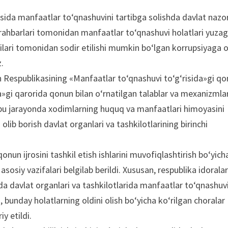
sida manfaatlar to‘qnashuvini tartibga solishda davlat nazo
a rahbarlari tomonidan manfaatlar to‘qnashuvi holatlari yuza
chilari tomonidan sodir etilishi mumkin bo‘lgan korrupsiyaga 
z.
n Respublikasining «Manfaatlar to‘qnashuvi to‘g‘risida»gi qo
ida»gi qarorida qonun bilan o‘rnatilgan talablar va mexanizmla
h, bu jarayonda xodimlarning huquq va manfaatlari himoyasini
olib borish davlat organlari va tashkilotlarining birinchi
onun ijrosini tashkil etish ishlarini muvofiqlashtirish bo‘yich
sosiy vazifalari belgilab berildi. Xususan, respublika idorala
a davlat organlari va tashkilotlarida manfaatlar to‘qnashuv
k, bunday holatlarning oldini olish bo‘yicha ko‘rilgan choralar
y etildi.