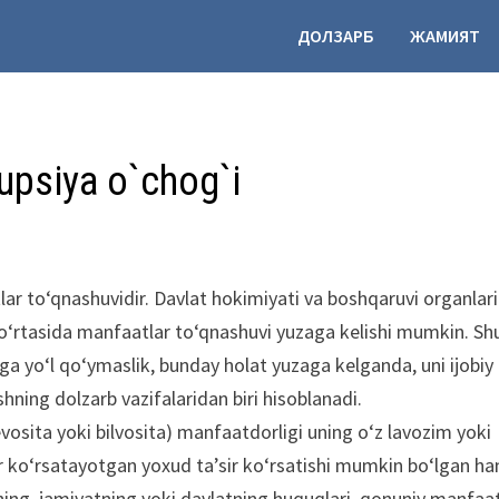
ДОЛЗАРБ
ЖАМИЯТ
upsiya o`chog`i
lar to‘qnashuvidir. Davlat hokimiyati va boshqaruvi organlar
o‘rtasida manfaatlar to‘qnashuvi yuzaga kelishi mumkin. Sh
ga yo‘l qo‘ymaslik, bunday holat yuzaga kelganda, uni ijobiy 
hning dolzarb vazifalaridan biri hisoblanadi.
osita yoki bilvosita) manfaatdorligi uning o‘z lavozim yoki
sir ko‘rsatayotgan yoxud ta’sir ko‘rsatishi mumkin bo‘lgan 
ning, jamiyatning yoki davlatning huquqlari, qonuniy manfaat