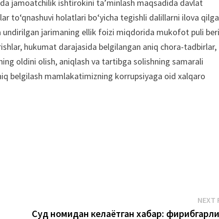
hda jamoatchilik ishtirokini ta’minlash maqsadida davlat
r to‘qnashuvi holatlari bo‘yicha tegishli dalillarni ilova qilg
undirilgan jarimaning ellik foizi miqdorida mukofot puli beri
rishlar, hukumat darajasida belgilangan aniq chora-tadbirlar,
ng oldini olish, aniqlash va tartibga solishning samarali
 aniq belgilash mamlakatimizning korrupsiyaga oid xalqaro
NEXT 
Суд номидан келаётган хабар: фирибгарл