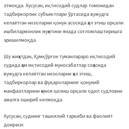
этмоқда. Хусусан, иқтисодий судлар томонидан
тадбиркорлик субъектлари ўртасида вужудга
келаётган низоларни қонун асосида ҳал этиш орқали
ишбилармонлик муҳитини янада соғломлаштиришга
эришилмоқда.
Шу жиҳатдан, Қумқўрғон туманлараро иқтисодий
судида ҳам иқтисодий муносабатлар соҳасида
вужудга келаётган низоларни ҳал этиш,
тадбиркорлар ва фуқароларнинг қонуний
манфаатларини ҳимоя қилиш орқали одил судловни
амалга ошириб келмоқда.
Хусусан, суднинг ташкилий таркиби ва фаолият
доираси: