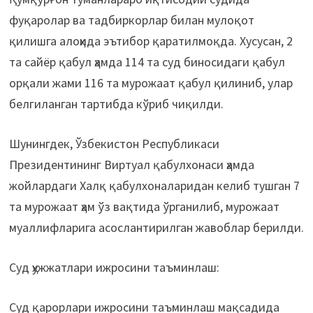
фуқаролар ва тадбиркорлар билан мулоқот
қилишга алоҳида эътибор қаратилмоқда. Хусусан, 2
та сайёр қабул ҳамда 114 та суд биносидаги қабул
орқали жами 116 та мурожаат қабул қилиниб, улар
белгиланган тартибда кўриб чиқилди.
Шунингдек, Ўзбекистон Республикаси
Президентининг Виртуал қабулхонаси ҳамда
жойлардаги Халқ қабулхоналаридан келиб тушган 7
та мурожаат ҳам ўз вақтида ўрганилиб, мурожаат
муаллифларига асослантирилган жавоблар берилди.
Суд ҳужжатлари ижросини таъминлаш:
Суд қарорлари ижросини таъминлаш мақсадида