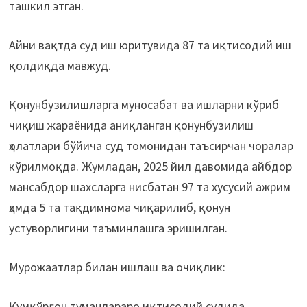
ташкил этган.
Айни вақтда суд иш юритувида 87 та иқтисодий иш
қолдиқда мавжуд.
Қонунбузилишларга муносабат ва ишларни кўриб
чиқиш жараёнида аниқланган қонунбузилиш
ҳолатлари бўйича суд томонидан таъсирчан чоралар
кўрилмоқда. Жумладан, 2025 йил давомида айбдор
мансабдор шахсларга нисбатан 97 та хусусий ажрим
ҳамда 5 та тақдимнома чиқарилиб, қонун
устуворлигини таъминлашга эришилган.
Мурожаатлар билан ишлаш ва очиқлик:
Қумқўрғон туманлараро иқтисодий судида