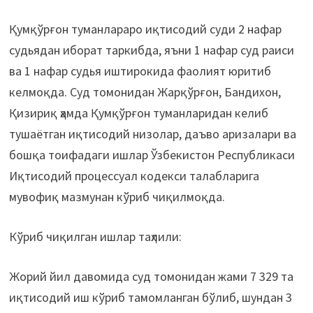
Қумқўрғон туманлараро иқтисодий суди 2 нафар
судьядан иборат таркибда, яъни 1 нафар суд раиси
ва 1 нафар судья иштирокида фаолият юритиб
келмоқда. Суд томонидан Жарқўрғон, Бандихон,
Қизириқ ҳамда Қумқўрғон туманларидан келиб
тушаётган иқтисодий низолар, даъво аризалари ва
бошқа тоифадаги ишлар Ўзбекистон Республикаси
Иқтисодий процессуал кодекси талабларига
мувофиқ мазмунан кўриб чиқилмоқда.
Кўриб чиқилган ишлар таҳлили:
Жорий йил давомида суд томонидан жами 7 329 та
иқтисодий иш кўриб тамомланган бўлиб, шундан 3