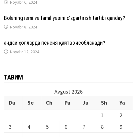
Noyabr 6, 2024
Bolaning ismi va familiyasini o‘zgartirish tartibi qanday?
Noyabr 8, 2024
Қандай ҳолларда пенсия қайта хисобланади?
Noyabr 12, 2024
ТАҚВИМ
Avgust 2026
Du
Se
Ch
Pa
Ju
Sh
Ya
1
2
3
4
5
6
7
8
9