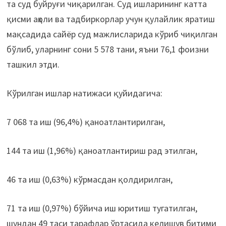
та суд буйруғи чиқарилган. Суд ишларининг катта
қисми аҳоли ва тадбиркорлар учун қулайлик яратиш
мақсадида сайёр суд мажлисларида кўриб чиқилган
бўлиб, уларнинг сони 5 578 тани, яъни 76,1 фоизни
ташкил этди.
Кўрилган ишлар натижаси қуйидагича:
7 068 та иш (96,4%) қаноатлантирилган,
144 та иш (1,96%) қаноатлантириш рад этилган,
46 та иш (0,63%) кўрмасдан қолдирилган,
71 та иш (0,97%) бўйича иш юритиш тугатилган,
шундан 49 таси тарафлар ўртасида келишув битими