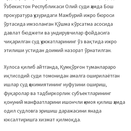
Ўзбекистон Республикаси Олий суди ҳамда Бош
прокуратура ҳузуридаги Мажбурий ижро бюроси
ўртасида имзоланган Қўшма кўрсатма асосида
давлат бюджети ва ундирувчилар фойдасига
чиқарилган суд ҳужжатларининг ўз вақтида ижро
этилиши устидан доимий назорат ўрнатилган.
Хулоса қилиб айтганда, Қумқўрғон туманлараро
иқтисодий суди томонидан амалга оширилаётган
ишлар суд ҳокимиятининг нуфузини ошириш,
фуқаролар ва тадбиркорлик субъектларининг
қонуний манфаатларини ишончли ҳимоя қилиш ҳамда
одил судловга эришиш даражасини янада
юксалтиришга хизмат қилмоқда.