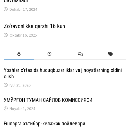
davolanadi
Dekabr 17, 2024
Zo‘ravonlikka qarshi 16 kun
Oktabr 16, 2025
Yoshlar o‘rtasida huquqbuzarliklar va jinoyatlarning oldini
olish
Iyul 29, 2026
ҚУМҚЎРҒОН ТУМАН САЙЛОВ КОМИССИЯСИ
Noyabr 1, 2024
Ёшларга эътибор-келажак пойдевори !