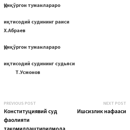
Қумқўргон туманлараро
иқтисодий судининг раиси
Х.Абраев
Қумқўргон туманлараро
иқтисодий судининг судьяси
Т.Усмонов
Post
Previous
N
PREVIOUS POST
NEXT POST
post:
p
Конституциявий суд
Ишсизлик нафақаси
menyusi
фаолияти
такомиллаштирилмоқда