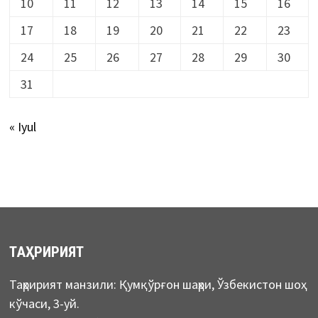
10
11
12
13
14
15
16
17
18
19
20
21
22
23
24
25
26
27
28
29
30
31
« Iyul
ТАҲРИРИЯТ
Таҳририят манзили: Қумқўрғон шаҳри, Ўзбекистон шоҳ
кўчаси, 3-уй.