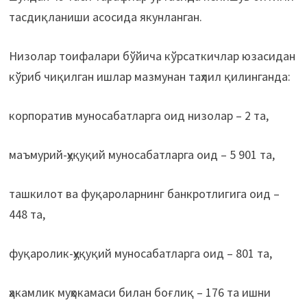
тасдиқланиши асосида якунланган.
Низолар тоифалари бўйича кўрсаткичлар юзасидан
кўриб чиқилган ишлар мазмунан таҳлил қилинганда:
корпоратив муносабатларга оид низолар – 2 та,
маъмурий-ҳуқуқий муносабатларга оид – 5 901 та,
ташкилот ва фуқароларнинг банкротлигига оид –
448 та,
фуқаролик-ҳуқуқий муносабатларга оид – 801 та,
ҳакамлик муҳокамаси билан боғлиқ – 176 та ишни