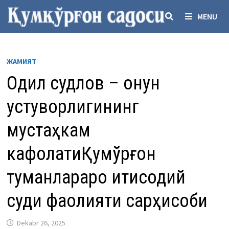
Skip
MENU
to
content
ЖАМИЯТ
Одил судлов – қонун
устуворлигининг
мустаҳкам
кафолатиҚумқўрғон
туманлараро иқтисодий
суди фаолияти сарҳисоби
Dekabr 26, 2025