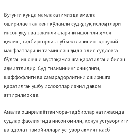
Бугунги кунда мамлакатимизда амалга
оширилаётган кенг кўламли суд-ҳуқуқ ислоҳотлари
инсон ҳуқуқ ва эркинликларини ишончли ҳимоя
қилиш, тадбиркорлик субъектларининг қонуний
манфаатларини таъминлаш ҳамда одил судловга
бўлган ишончни мустаҳкамлашга қаратилгани билан
аҳамиятлидир. Суд тизимининг очиқлиги,
шаффофлиги ва самарадорлигини оширишга
қаратилган ушбу ислоҳотлар изчил давом
эттирилмоқда.
Амалга оширилаётган чора-тадбирлар натижасида
судлар фаолиятида инсон омили, қонун устуворлиги
ва адолат тамойиллари устувор аҳамият касб