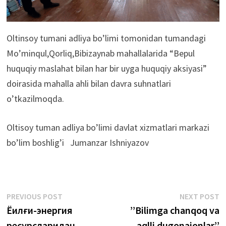
Oltinsoy tumani adliya bo’limi tomonidan tumandagi
Mo’minqul,Qorliq,Bibizaynab mahallalarida “Bepul
huquqiy maslahat bilan har bir uyga huquqiy aksiyasi”
doirasida mahalla ahli bilan davra suhnatlari
o’tkazilmoqda.
Oltisoy tuman adliya bo’limi davlat xizmatlari markazi
bo’lim boshlig’i Jumanzar Ishniyazov
Post
Previous
N
PREVIOUS POST
NEXT POST
post:
p
Ёқилғи-энергия
ʼʼBilimga chanqoq va
menyusi
ресурсларидан
aqlli dugonajonlarʼʼ