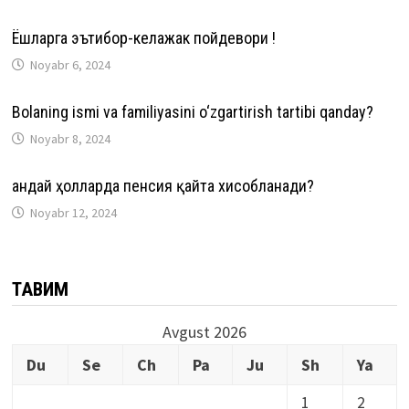
Ёшларга эътибор-келажак пойдевори !
Noyabr 6, 2024
Bolaning ismi va familiyasini o‘zgartirish tartibi qanday?
Noyabr 8, 2024
Қандай ҳолларда пенсия қайта хисобланади?
Noyabr 12, 2024
ТАҚВИМ
Avgust 2026
Du
Se
Ch
Pa
Ju
Sh
Ya
1
2