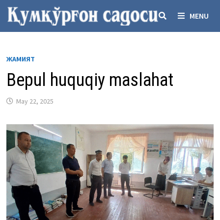
Skip
MENU
to
content
ЖАМИЯТ
Bepul huquqiy maslahat
May 22, 2025