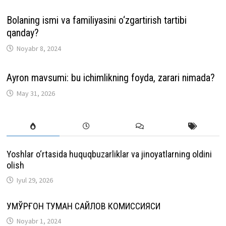
Bolaning ismi va familiyasini o‘zgartirish tartibi
qanday?
Noyabr 8, 2024
Ayron mavsumi: bu ichimlikning foyda, zarari nimada?
May 31, 2026
Yoshlar o‘rtasida huquqbuzarliklar va jinoyatlarning oldini
olish
Iyul 29, 2026
ҚУМҚЎРҒОН ТУМАН САЙЛОВ КОМИССИЯСИ
Noyabr 1, 2024