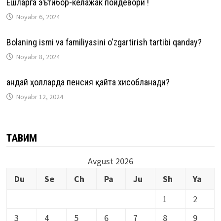
Ёшларга эътибор-келажак пойдевори !
Noyabr 6, 2024
Bolaning ismi va familiyasini o‘zgartirish tartibi qanday?
Noyabr 8, 2024
Қандай ҳолларда пенсия қайта хисобланади?
Noyabr 12, 2024
ТАҚВИМ
Avgust 2026
Du
Se
Ch
Pa
Ju
Sh
Ya
1
2
3
4
5
6
7
8
9