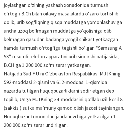
joylashgan o‘zining yashash xonadonida turmush
o‘rtog‘i B.Ch bilan oilaviy masalalarda o‘zaro tortishib
qolib, urib sog‘liqning qisqa muddatga yomonlashuviga
uncha uzoq bo‘lmagan muddatga yo‘qolishiga olib
kelmagan qasddan badanga yengil shikast yetkazgan
hamda turmush o‘rtog‘iga tegishli bo‘lgan “Samsung А
53” rusumli telefon apparatini urib sindirshi natijasida,
B.CH ga 1 200.000 so‘m zarar yetkazgan.
Natijada Sud F.U ni O‘zbekiston Respublikasi MJtKning
592-moddasi 2-qismi va 612-moddasi 1-qismida
nazarda tutilgan huquqbuzarliklarni sodir etgan deb
topilib, Unga MJtKning 34-moddasini qo‘llab uzil-kesil 8
(sakkiz ) sutka ma’muriy qamoq olish jazosi tayinlangan.
Huquqbuzar tomonidan jabrlanuvchiga yetkazilgan 1
200.000 so‘m zarar undirilgan.