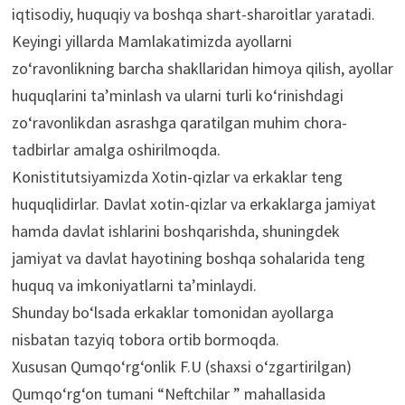
iqtisodiy, huquqiy va boshqa shart-sharoitlar yaratadi.
Keyingi yillarda Mamlakatimizda ayollarni
zo‘ravonlikning barcha shakllaridan himoya qilish, ayollar
huquqlarini ta’minlash va ularni turli ko‘rinishdagi
zo‘ravonlikdan asrashga qaratilgan muhim chora-
tadbirlar amalga oshirilmoqda.
Konistitutsiyamizda Xotin-qizlar va erkaklar teng
huquqlidirlar. Davlat xotin-qizlar va erkaklarga jamiyat
hamda davlat ishlarini boshqarishda, shuningdek
jamiyat va davlat hayotining boshqa sohalarida teng
huquq va imkoniyatlarni ta’minlaydi.
Shunday bo‘lsada erkaklar tomonidan ayollarga
nisbatan tazyiq tobora ortib bormoqda.
Xususan Qumqo‘rg‘onlik F.U (shaxsi o‘zgartirilgan)
Qumqo‘rg‘on tumani “Neftchilar ” mahallasida