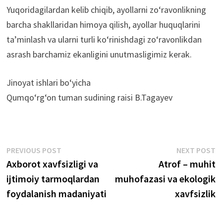
Yuqoridagilardan kelib chiqib, ayollarni zo‘ravonlikning
barcha shakllaridan himoya qilish, ayollar huquqlarini
ta’minlash va ularni turli ko‘rinishdagi zo‘ravonlikdan
asrash barchamiz ekanligini unutmasligimiz kerak.
Jinoyat ishlari bo‘yicha
Qumqo‘rg‘on tuman sudining raisi B.Tagayev
Post
Previous
N
PREVIOUS POST
NEXT POST
post:
p
Axborot xavfsizligi va
Atrof – muhit
menyusi
ijtimoiy tarmoqlardan
muhofazasi va ekologik
foydalanish madaniyati
xavfsizlik