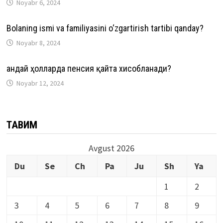
Noyabr 6, 2024
Bolaning ismi va familiyasini o‘zgartirish tartibi qanday?
Noyabr 8, 2024
Қандай ҳолларда пенсия қайта хисобланади?
Noyabr 12, 2024
ТАҚВИМ
Avgust 2026
Du
Se
Ch
Pa
Ju
Sh
Ya
1
2
3
4
5
6
7
8
9