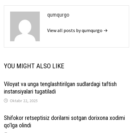
qumqurgo
View all posts by qumqurgo →
YOU MIGHT ALSO LIKE
Viloyat va unga tenglashtirilgan sudlardagi taftish
instansiyalari tugatiladi
Oktabr 22, 2025
Shifokor retseptisiz dorilarni sotgan dorixona xodimi
qo’lga olindi