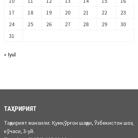
10
11
12
13
14
15
16
17
18
19
20
21
22
23
24
25
26
27
28
29
30
31
« Iyul
ТАҲРИРИЯТ
Таҳририят манзили: Қумқўрғон шаҳри, Ўзбекистон шоҳ
кўчаси, 3-уй.