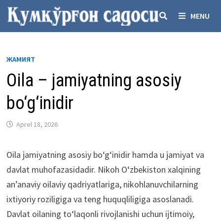
Skip
MENU
to
content
ЖАМИЯТ
Oila – jamiyatning asosiy
bo‘g‘inidir
Aprel 18, 2026
Oila jamiyatning asosiy bo‘g‘inidir hamda u jamiyat va
davlat muhofazasidadir. Nikoh O‘zbekiston xalqining
an’anaviy oilaviy qadriyatlariga, nikohlanuvchilarning
ixtiyoriy roziligiga va teng huquqliligiga asoslanadi.
Davlat oilaning to‘laqonli rivojlanishi uchun ijtimoiy,