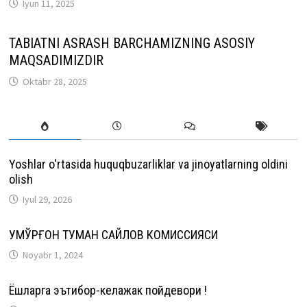
Iyun 11, 2025
TABIATNI ASRASH BARCHAMIZNING ASOSIY
MAQSADIMIZDIR
Oktabr 28, 2025
Yoshlar o‘rtasida huquqbuzarliklar va jinoyatlarning oldini
olish
Iyul 29, 2026
ҚУМҚЎРҒОН ТУМАН САЙЛОВ КОМИССИЯСИ
Noyabr 1, 2024
Ёшларга эътибор-келажак пойдевори !