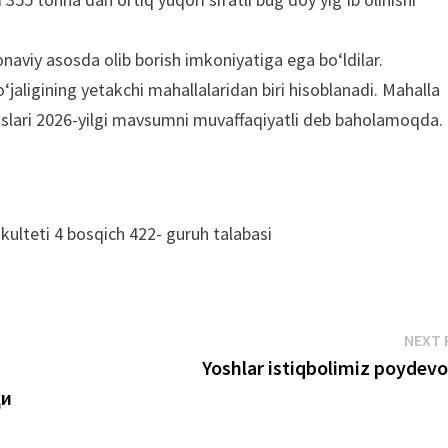
onaviy asosda olib borish imkoniyatiga ega bo‘ldilar.
aligining yetakchi mahallalaridan biri hisoblanadi. Mahalla
sislari 2026-yilgi mavsumni muvaffaqiyatli deb baholamoqda.
akulteti 4 bosqich 422- guruh talabasi
NEXT 
Yoshlar istiqbolimiz poydevo
ди