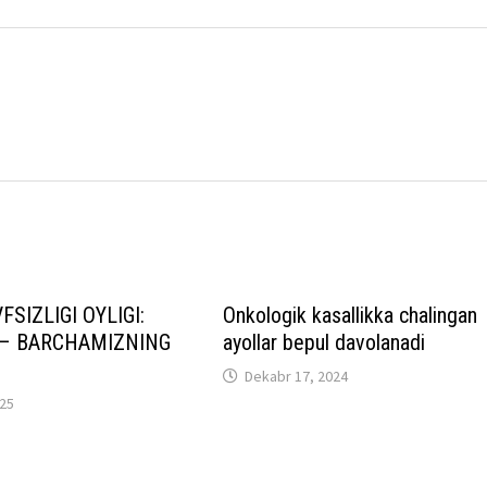
FSIZLIGI OYLIGI:
Onkologik kasallikka chalingan
 – BARCHAMIZNING
ayollar bepul davolanadi
Dekabr 17, 2024
025