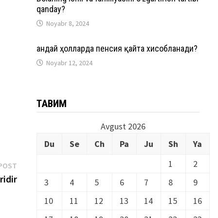
qanday?
Noyabr 8, 2024
Қандай ҳолларда пенсия қайта хисобланади?
Noyabr 12, 2024
ТАҚВИМ
Avgust 2026
Du
Se
Ch
Pa
Ju
Sh
Ya
1
2
Next
POST
post:
ridir
3
4
5
6
7
8
9
10
11
12
13
14
15
16