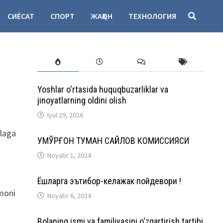
СИЁСАТ
СПОРТ
ЖАҲОН
ТЕХНОЛОГИЯ
Yoshlar o‘rtasida huquqbuzarliklar va
jinoyatlarning oldini olish
Iyul 29, 2026
llaga
ҚУМҚЎРҒОН ТУМАН САЙЛОВ КОМИССИЯСИ
Noyabr 1, 2024
Ёшларга эътибор-келажак пойдевори !
moni
Noyabr 6, 2024
Bolaning ismi va familiyasini o‘zgartirish tartibi