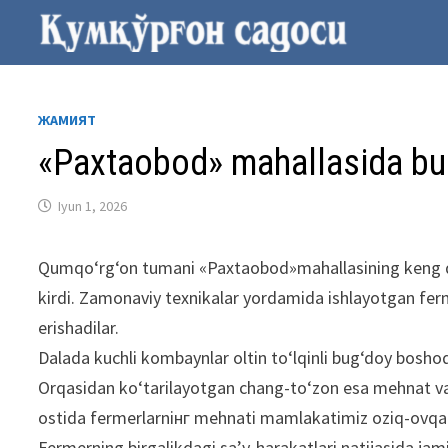
Skip
to
content
ЖАМИЯТ
«Paxtaobod» mahallasida bug‘d
Iyun 1, 2026
Qumqo‘rg‘on tumani «Paxtaobod»mahallasining keng dala
kirdi. Zamonaviy texnikalar yordamida ishlayotgan fermer
erishadilar.
Dalada kuchli kombaynlar oltin to‘lqinli bug‘doy boshoql
Orqasidan ko‘tarilayotgan chang-to‘zon esa mehnat va
ostida fermerlarniнг mehnati mamlakatimiz oziq-ovqa
Fermerning birgalikdagi sa’y-harakatlari natijasida jami 