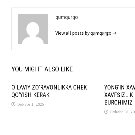
qumqurgo
View all posts by qumqurgo →
YOU MIGHT ALSO LIKE
OILAVIY ZO‘RAVONLIKKA CHEK
YONG‘IN XAV
QO‘YISH KERAK.
XAVFSIZLIK
BURCHIMIZ
Dekabr 1, 2025
Dekabr 18, 2