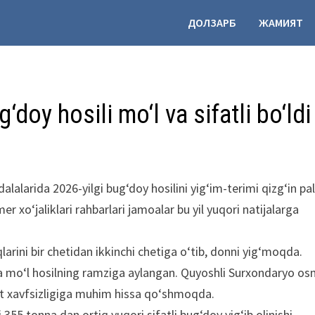
ДОЛЗАРБ
ЖАМИЯТ
oy hosili mo‘l va sifatli bo‘ldi
larida 2026-yilgi bug‘doy hosilini yig‘im-terimi qizg‘in pa
 xo‘jaliklari rahbarlari jamoalar bu yil yuqori natijalarga
arini bir chetidan ikkinchi chetiga o‘tib, donni yig‘moqda.
 mo‘l hosilning ramziga aylangan. Quyoshli Surxondaryo os
t xavfsizligiga muhim hissa qo‘shmoqda.
355 tonna dan ortiq yuqori sifatli bug‘doy yig‘ib olinishi