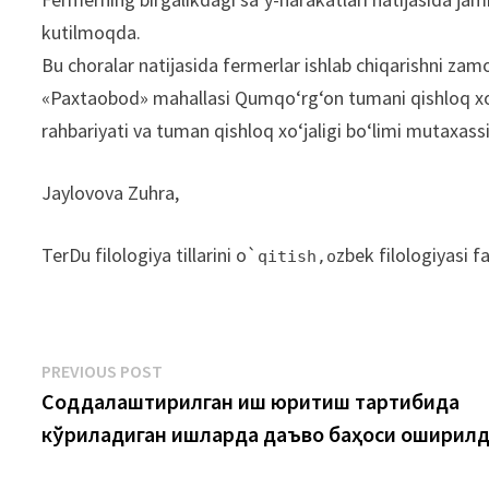
kutilmoqda.
Bu choralar natijasida fermerlar ishlab chiqarishni zam
«Paxtaobod» mahallasi Qumqo‘rg‘on tumani qishloq xo‘j
rahbariyati va tuman qishloq xo‘jaligi bo‘limi mutaxas
Jaylovova Zuhra,
TerDu filologiya tillarini o`
zbek filologiyasi f
qitish,o
Post
Previous
PREVIOUS POST
post:
Соддалаштирилган иш юритиш тартибида
menyusi
кўриладиган ишларда даъво баҳоси оширил