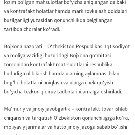
lozim bo‘lgan mahsulotlar bo‘yicha aniqlangan qalbaki
vа kontrafakt holatlar hamda markirovkalash qoidalari
buzilganligi yuzasidan qonunchilikda belgilangan
tartibda choralar ko‘radi.
Bojxona nazorati – O‘zbekiston Respublikasi Iqtisodiyot
va moliya vazirligi huzuridagi Bojxona qo‘mitasi
tomonidan kontrafakt matrsulotlarni respublika
hududiga olib kirish hamda ularning aylanmasi bilan
bog‘liq holatlarni aniqlash va ularga chek qo‘yish
bo‘yicha tezkor-qidiruv tadbirlarini amalga oshiriladi.
Ma’muriy va jinoiy javobgarlik – kontrafakt tovar ishlab
chiqarish va tarqatish O‘zbekiston qonunchiligiga ko‘ra,
moliyaviy jarimalar va hatto jinoiy jazoga sabab bo‘lishi