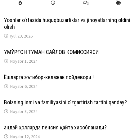
Yoshlar o‘rtasida huquqbuzarliklar va jinoyatlarning oldini
olish
Iyul 29, 2026
ҚУМҚЎРҒОН ТУМАН САЙЛОВ КОМИССИЯСИ
Noyabr 1, 2024
Ёшларга эътибор-келажак пойдевори !
Noyabr 6, 2024
Bolaning ismi va familiyasini o‘zgartirish tartibi qanday?
Noyabr 8, 2024
Қандай ҳолларда пенсия қайта хисобланади?
Noyabr 12, 2024