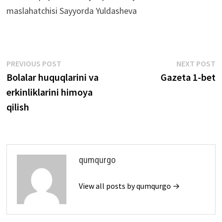
maslahatchisi Sayyorda Yuldasheva
Post
Previous
N
PREVIOUS POST
NEXT POST
post:
p
Bolalar huquqlarini va
Gazeta 1-bet
menyusi
erkinliklarini himoya
qilish
qumqurgo
View all posts by qumqurgo →