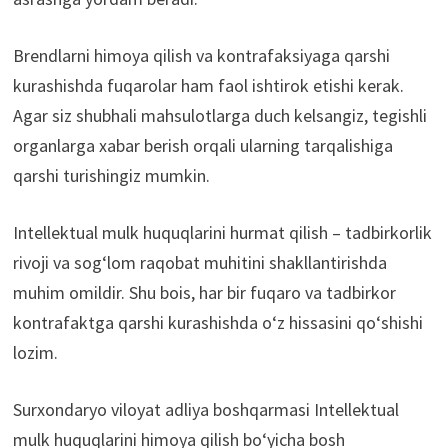
Brendlarni himoya qilish va kontrafaksiyaga qarshi
kurashishda fuqarolar ham faol ishtirok etishi kerak.
Agar siz shubhali mahsulotlarga duch kelsangiz, tegishli
organlarga xabar berish orqali ularning tarqalishiga
qarshi turishingiz mumkin.
Intellektual mulk huquqlarini hurmat qilish – tadbirkorlik
rivoji va sog‘lom raqobat muhitini shakllantirishda
muhim omildir. Shu bois, har bir fuqaro va tadbirkor
kontrafaktga qarshi kurashishda o‘z hissasini qo‘shishi
lozim.
Surxondaryo viloyat adliya boshqarmasi Intellektual
mulk huquqlarini himoya qilish bo‘yicha bosh