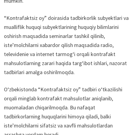
mumkin.
“Kontrafaktsiz oy” doirasida tadbirkorlik subyektlari va
mualliflik huquqi subyektlarining huquqiy bilimlarini
oshirish maqsadida seminarlar tashkil qilinib,
iste’molchilarni xabardor qilish maqsadida radio,
televidenie va internet tarmog‘i orqali kontrafakt
mahsulotlarning zarari haqida targ‘ibot ishlari, nazorat
tadbirlari amalga oshirilmoqda.
O‘zbekistonda “Kontrafaktsiz oy” tadbiri o‘tkazilishi
orqali minglab kontrafakt mahsulotlar aniqlanib,
muomaladan chiqarilmoqda. Bu nafaqat
tadbirkorlarning huquqlarini himoya qiladi, balki
iste’molchilarni sifatsiz va xavfli mahsulotlardan
asrashga yordam beradi.