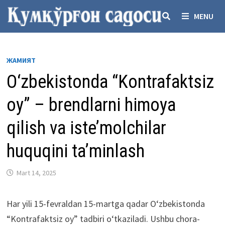
Skip
MENU
to
content
ЖАМИЯТ
O‘zbekistonda “Kontrafaktsiz
oy” – brendlarni himoya
qilish va iste’molchilar
huquqini ta’minlash
Mart 14, 2025
Har yili 15-fevraldan 15-martga qadar O‘zbekistonda
“Kontrafaktsiz oy” tadbiri o‘tkaziladi. Ushbu chora-