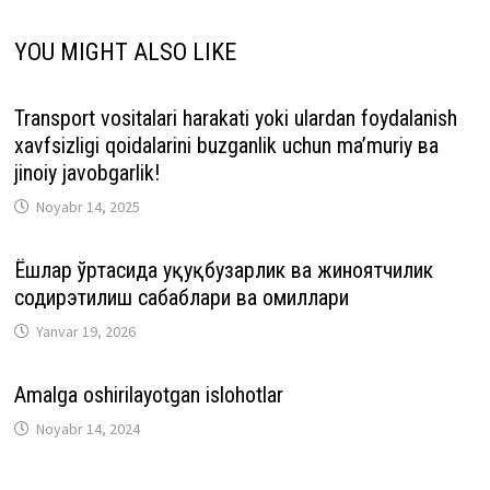
YOU MIGHT ALSO LIKE
Transport vositalari harakati yoki ulardan foydalanish
xavfsizligi qoidalarini buzganlik uchun ma’muriy ва
jinoiy javobgarlik!
Noyabr 14, 2025
Ёшлар ўртасида ҳуқуқбузарлик ва жиноятчилик
содирэтилиш сабаблари ва омиллари
Yanvar 19, 2026
Amalga oshirilayotgan islohotlar
Noyabr 14, 2024