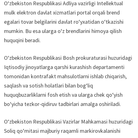
O‘zbekiston Respublikasi Adliya vazirligi Intellektual
mulk elektron davlat xizmatlari portal orqali brend
egalari tovar belgilarini davlat ro‘yxatidan o‘tkazishi
mumkin. Bu esa ularga o‘z brendlarini himoya qilish
huquqini beradi.
O‘zbekiston Respublikasi Bosh prokuraturasi huzuridagi
Iqtisodiy jinoyatlarga qarshi kurashish departamenti
tomonidan kontrafakt mahsulotlarni ishlab chiqarish,
saqlash vа sotish holatlari bilan bog‘liq
huquqbuzarliklarni fosh etish va ularga chek qo‘yish
bo‘yicha tezkor-qidiruv tadbirlari amalga oshiriladi.
O‘zbekiston Respublikasi Vazirlar Mahkamasi huzuridagi
Soliq qo‘mitasi majburiy raqamli markirovkalanishi