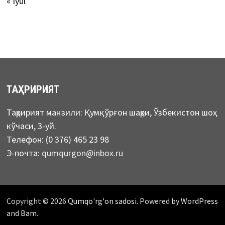
« Iyul
ТАҲРИРИЯТ
Таҳририят манзили: Қумқўрғон шаҳри, Ўзбекистон шоҳ
кўчаси, 3-уй.
Телефон: (0 376) 465 23 98
Э-почта:
qumqurgon@inbox.ru
Copyright © 2026
Qumqo'rg'on sadosi
. Powered by
WordPress
and
Bam
.