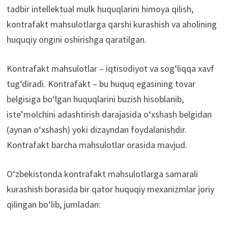
tadbir intellektual mulk huquqlarini himoya qilish,
kontrafakt mahsulotlarga qarshi kurashish va aholining
huquqiy ongini oshirishga qaratilgan.
Kontrafakt mahsulotlar – iqtisodiyot va sog‘liqqa xavf
tug‘diradi. Kontrafakt – bu huquq egasining tovar
belgisiga bo‘lgan huquqlarini buzish hisoblanib,
isteʼmolchini adashtirish darajasida o‘xshash belgidan
(aynan o‘xshash) yoki dizayndan foydalanishdir.
Kontrafakt barcha mahsulotlar orasida mavjud.
O‘zbekistonda kontrafakt mahsulotlarga samarali
kurashish borasida bir qator huquqiy mexanizmlar joriy
qilingan bo‘lib, jumladan: